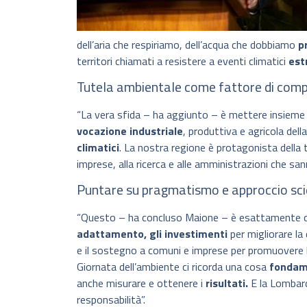
dell’aria che respiriamo, dell’acqua che dobbiamo
p
territori chiamati a resistere a eventi climatici
est
Tutela ambientale come fattore di comp
“La vera sfida – ha aggiunto – è mettere insieme d
vocazione industriale
, produttiva e agricola dell
climatici
. La nostra regione è protagonista della 
imprese, alla ricerca e alle amministrazioni che sa
Puntare su pragmatismo e approccio sci
“Questo – ha concluso Maione – è esattamente q
adattamento, gli investimenti
per migliorare la 
e il sostegno a comuni e imprese per promuovere l
Giornata dell’ambiente ci ricorda una cosa
fondam
anche misurare e ottenere i
risultati.
E la Lombard
responsabilità”.