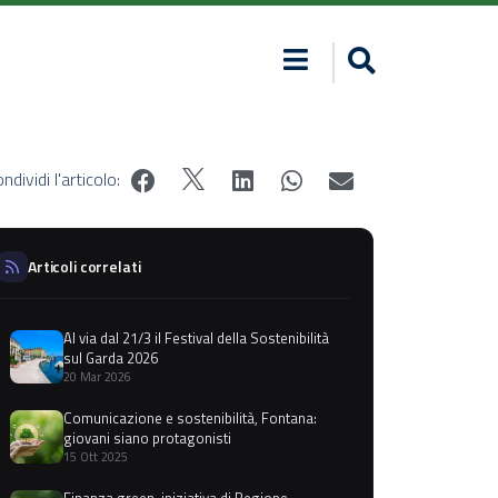
ndividi l'articolo:
Articoli correlati
Al via dal 21/3 il Festival della Sostenibilità
sul Garda 2026
20 Mar 2026
Comunicazione e sostenibilità, Fontana:
giovani siano protagonisti
15 Ott 2025
Finanza green, iniziativa di Regione