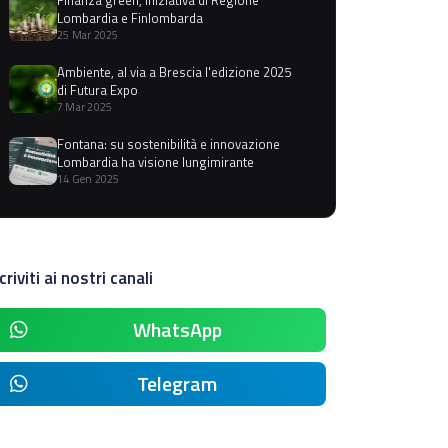
Lombardia e Finlombarda
25 Mar 2025
Ambiente, al via a Brescia l'edizione 2025
di Futura Expo
7 Mar 2025
Fontana: su sostenibilità e innovazione
Lombardia ha visione lungimirante
14 Gen 2025
criviti ai nostri canali
WhatsApp
Telegram