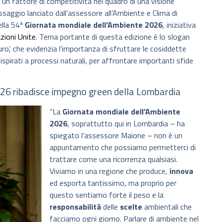
 un fattore di competitività nel quadro di una visione
saggio lanciato dall’assessore all’Ambiente e Clima di
lla 54ª
Giornata mondiale dell’Ambiente 2026
, iniziativa
ioni Unite
. Tema portante di questa edizione è lo slogan
uturo’, che evidenzia l’importanza di sfruttare le cosiddette
ispirati a processi naturali, per affrontare importanti sfide
26 ribadisce impegno green della Lombardia
“La
Giornata mondiale dell’Ambiente
2026
, soprattutto qui in Lombardia – ha
spiegato l’assessore Maione – non è un
appuntamento che possiamo permetterci di
trattare come una ricorrenza qualsiasi.
Viviamo in una regione che produce,
innova
ed esporta tantissimo, ma proprio per
questo sentiamo forte il peso e la
responsabilità
delle
scelte
ambientali che
facciamo ogni giorno. Parlare di ambiente nel