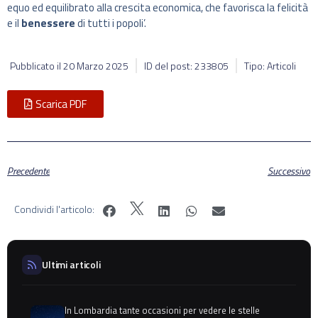
equo ed equilibrato alla crescita economica, che favorisca la felicità
e il
benessere
di tutti i popoli’.
Pubblicato il
20 Marzo 2025
ID del post: 233805
Tipo: Articoli
Scarica PDF
Precedente
Successivo
Condividi l'articolo:
Ultimi articoli
In Lombardia tante occasioni per vedere le stelle