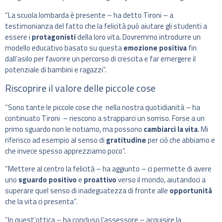
“La scuola lombarda è presente – ha detto Tironi – a
testimonianza del fatto che la felicità può aiutare gli studenti a
essere i
protagonisti
della loro vita. Dovremmo introdurre un
modello educativo basato su questa
emozione positiva
fin
dall’asilo per favorire un percorso di crescita e far emergere il
potenziale di bambini e ragazzi”.
Riscoprire il valore delle piccole cose
“Sono tante le piccole cose che nella nostra quotidianità – ha
continuato Tironi – riescono a strapparci un sorriso. Forse a un
primo sguardo non le notiamo, ma possono
cambiarci la vita
. Mi
riferisco ad esempio al senso di
gratitudine
per ciò che abbiamo e
che invece spesso apprezziamo poco”.
“Mettere al centro la felicità – ha aggiunto – ci permette di avere
uno
sguardo positivo
e
proattivo
verso il mondo, aiutandoci a
superare quel senso di inadeguatezza di fronte alle
opportunità
che la vita ci presenta”.
“In quest’ottica – ha concluso l’assessore – acquisire la