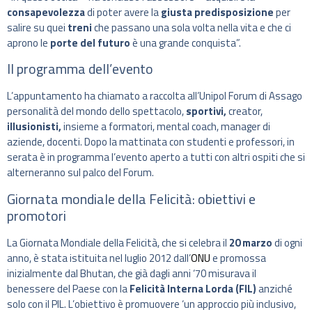
consapevolezza
di poter avere la
giusta predisposizione
per
salire su quei
treni
che passano una sola volta nella vita e che ci
aprono le
porte del futuro
è una grande conquista”.
Il programma dell’evento
L’appuntamento ha chiamato a raccolta all’Unipol Forum di Assago
personalità del mondo dello spettacolo,
sportivi,
creator,
illusionisti,
insieme a formatori, mental coach, manager di
aziende, docenti. Dopo la mattinata con studenti e professori, in
serata è in programma l’evento aperto a tutti con altri ospiti che si
alterneranno sul palco del Forum.
Giornata mondiale della Felicità: obiettivi e
promotori
La Giornata Mondiale della Felicità, che si celebra il
20 marzo
di ogni
anno, è stata istituita nel luglio 2012 dall’
ONU
e promossa
inizialmente dal Bhutan, che già dagli anni ‘70 misurava il
benessere del Paese con la
Felicità Interna Lorda (FIL)
anziché
solo con il PIL. L’obiettivo è promuovere ‘un approccio più inclusivo,