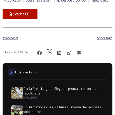
Pubblicato il
7 Settembre 2021
ID del post: 60165
Tipo: Articoli
Scarica PDF
Precedente
Successivo
Condividi l'articolo:
Ultimi articoli
Per la Bresciangrana Regione pronta a convocare
Tavolo latte
5 Ago 2026
Ddl Protezione civile, La Russa: riforma che valorizza il
volontariato