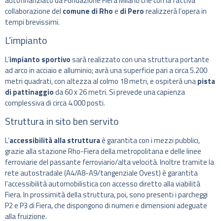
autofinanziato da Fondazione Fiera Milano che con la fattiva
collaborazione del
comune di Rho
e
di Pero
realizzerà l’opera in
tempi brevissimi.
L’impianto
L’
impianto sportivo
sarà realizzato con una struttura portante
ad arco in acciaio e alluminio; avrà una superficie pari a circa 5.200
metri quadrati, con altezza al colmo 18 metri, e ospiterà una
pista
di pattinaggio
da 60 x 26 metri. Si prevede una capienza
complessiva di circa 4.000 posti.
Struttura in sito ben servito
L’
accessibilità alla struttura
è garantita con i mezzi pubblici,
grazie alla stazione Rho-Fiera della metropolitana e delle linee
ferroviarie del passante ferroviario/alta velocità. Inoltre tramite la
rete autostradale (A4/A8-A9/tangenziale Ovest) è garantita
l’accessibilità automobilistica con accesso diretto alla viabilità
Fiera. In prossimità della struttura, poi, sono presenti i parcheggi
P2 e P3 di Fiera, che dispongono di numeri e dimensioni adeguate
alla fruizione.