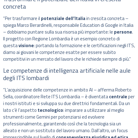
concreta
“Per trasformare il
potenziale dell’Italia
in crescita concreta –
spiega Marco Berardinelli, responsabile Education di Google in Italia
– dobbiamo puntare sulla sua risorsa più importante: le
persone
.
Il progetto con Regione Lombardia è un esempio concreto di
questa
visione
: portando la formazione e le certificazioni negli ITS,
diamo ai giovani le competenze esatte per essere subito
competitivi in un mercato del lavoro che le richiede sempre di più.”
Le competenze di intelligenza artificiale nelle aule
degli ITS lombardi
“L’acquisizione delle competenze in ambito AI – afferma Roberto
Sella, coordinatore Rete ITS Lombardia – è diventata
centrale
per
i nostri istituti e si sviluppa su due direttrici fondamentali. Da un
lato c’è l’aspetto
tecnologico
: imparare a utilizzare al meglio
strumenti come Gemini per potenziarsi ed evolvere
professionalmente, garantendo così che la tecnologia sia un
alleato e non un sostituto del lavoro umano. Dall’altro, un focus
imprescindibile sul livello di
consapevolezza giuridica ed etica
,