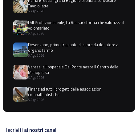
Per la Bresciangrana Regione pronta a convocare
Tavolo latte
5 Ago 2026
Ddl Protezione civile, La Russa: riforma che valorizza il
volontariato
5 Ago 2026
Desenzano, primo trapianto di cuore da donatore a
organo fermo
5 Ago 2026
Varese, all'ospedale Del Ponte nasce il Centro della
Menopausa
5 Ago 2026
Finanziati tutti i progetti delle associazioni
combattentistiche
5 Ago 2026
Iscriviti ai nostri canali