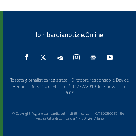
lombardianotizie.Online
Testata giornalistica registrata - Direttore responsabile Davide
Bertani - Reg. Trib. di Milano n° 14772/2019 del 7 novembre
2019
© Copyright Regione Lombardia tutti i diritti riservati - C.F. 80050050154 -
Piazza Città di Lombardia 1 - 20124 Milano