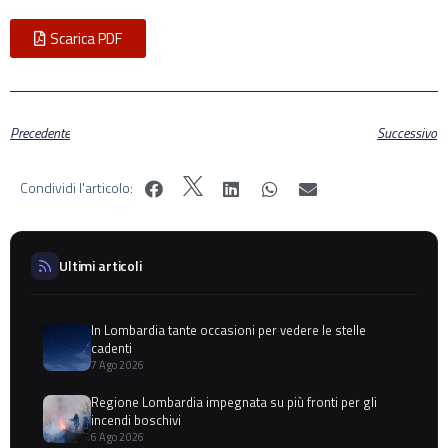
Scarica PDF
Precedente
Successivo
Condividi l'articolo:
Ultimi articoli
In Lombardia tante occasioni per vedere le stelle
cadenti
7 Ago 2026
Regione Lombardia impegnata su più fronti per gli
incendi boschivi
6 Ago 2026