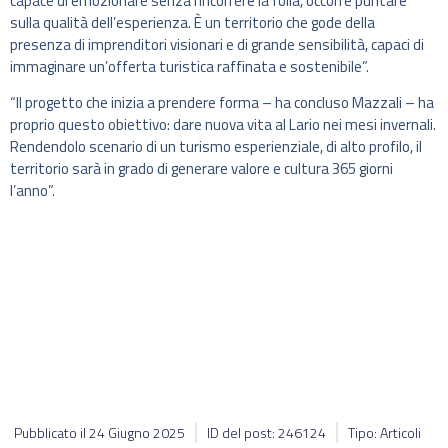
capace di emozionare senza rincorrere la folla, occorre puntare
sulla qualità dell’esperienza. È un territorio che gode della
presenza di imprenditori visionari e di grande sensibilità, capaci di
immaginare un’offerta turistica raffinata e sostenibile”.
“Il progetto che inizia a prendere forma – ha concluso Mazzali – ha
proprio questo obiettivo: dare nuova vita al Lario nei mesi invernali.
Rendendolo scenario di un turismo esperienziale, di alto profilo, il
territorio sarà in grado di generare valore e cultura 365 giorni
l’anno”.
Pubblicato il
24 Giugno 2025
ID del post: 246124
Tipo: Articoli