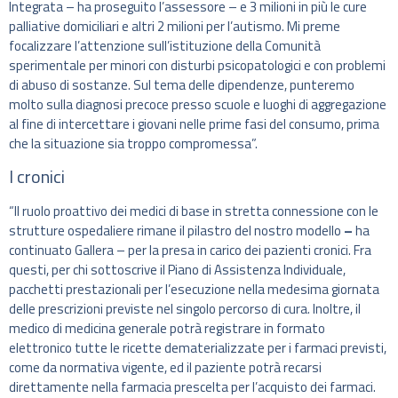
Integrata – ha proseguito l’assessore – e 3 milioni in più le cure
palliative domiciliari e altri 2 milioni per l’autismo. Mi preme
focalizzare l’attenzione sull’istituzione della Comunità
sperimentale per minori con disturbi psicopatologici e con problemi
di abuso di sostanze. Sul tema delle dipendenze, punteremo
molto sulla diagnosi precoce presso scuole e luoghi di aggregazione
al fine di intercettare i giovani nelle prime fasi del consumo, prima
che la situazione sia troppo compromessa”.
I cronici
“Il ruolo proattivo dei medici di base in stretta connessione con le
strutture ospedaliere rimane il pilastro del nostro modello
–
ha
continuato Gallera – per la presa in carico dei pazienti cronici. Fra
questi, per chi sottoscrive il Piano di Assistenza Individuale,
pacchetti prestazionali per l’esecuzione nella medesima giornata
delle prescrizioni previste nel singolo percorso di cura. Inoltre, il
medico di medicina generale potrà registrare in formato
elettronico tutte le ricette dematerializzate per i farmaci previsti,
come da normativa vigente, ed il paziente potrà recarsi
direttamente nella farmacia prescelta per l’acquisto dei farmaci.