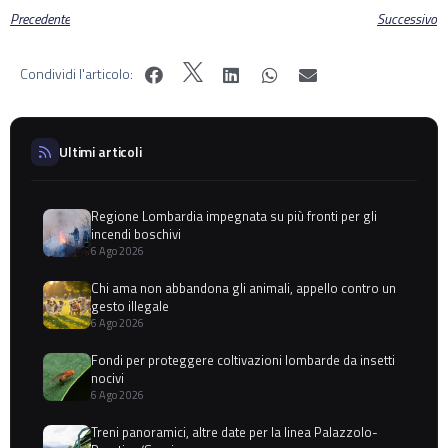
Precedente
Successivo
Condividi l'articolo:
Ultimi articoli
Regione Lombardia impegnata su più fronti per gli
incendi boschivi
6 Ago 2026
Chi ama non abbandona gli animali, appello contro un
gesto illegale
6 Ago 2026
Fondi per proteggere coltivazioni lombarde da insetti
nocivi
6 Ago 2026
Treni panoramici, altre date per la linea Palazzolo-