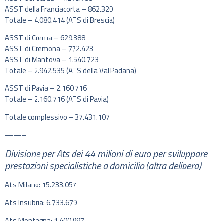
ASST della Franciacorta – 862.320​
Totale – 4.080.414 (ATS di Brescia)​
ASST di Crema – 629.388​
ASST di Cremona – 772.423​
ASST di Mantova – 1.540.723​
Totale – 2.942.535 (ATS della Val Padana)​
ASST di Pavia – 2.160.716​
Totale – 2.160.716 (ATS di Pavia)​
Totale complessivo – 37.431.107
——–
Divisione per Ats dei 44 milioni di euro per sviluppare
prestazioni specialistiche a domicilio (altra delibera)
Ats Milano:
15.233.057
Ats Insubria:
6.733.679
Ats Montagna:
1.400.997