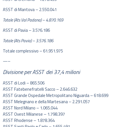
ASST di Mantova – 2.550.041​
Totale (Ats Val Padana) – 4.870.169​
ASST di Pavia – 3.576.186​
Totale (Ats Pavia) – 3.576.186​
Totale complessivo – 61.951.975
—–
Divisione per ASST dei 37,4 milioni
ASST di Lodi – 865.506​
ASST Fatebenefratelli Sacco – 2.646.632​
ASST Grande Ospedale Metropolitano Niguarda – 618.699​
ASST Melegnano e della Martesana – 2.291.057​
ASST Nord Milano – 1.065.044​
ASST Ovest Milanese – 1.798.397​
ASST Rhodense – 1.878.364​
ASST Santi Paolo e Carlo – 1.655.491​