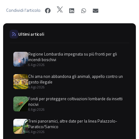
Condividi l'articolo:
Ultimi articoli
Regione Lombardia impegnata su più fronti per gli
incendi boschivi
6 Ago 2026
Chi ama non abbandona gli animali, appello contro un
gesto illegale
6 Ago 2026
Fondi per proteggere coltivazioni lombarde da insetti
nocivi
6 Ago 2026
Treni panoramici, altre date per la linea Palazzolo-
Paratico/Sarnico
6 Ago 2026