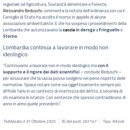
regionale ad Agricoltura, Sovranità alimentare e Foreste,
Alessandro Beduschi
, commenta la notizia dell’ordinanza con cui il
Consiglio di Stato ha accolto il ricorso in appello di alcune
associazioni ambientaliste. E che ha sospeso i provvedimenti della
Lombardia che autorizzavano la
caccia
in deroga
a
Fringuello
e
Storno
.
Lombardia continua a lavorare in modo non
ideologico
“Continuiamo a lavorare non in modo ideologico ma
con il
supporto e il rigore dei dati scientifici
– conclude Beduschi –
per assicurare che la caccia possa svolgersi nel pieno rispetto delle
normative. Spiace notare come sia oggettivamente sempre più
difficile farlo in un contesto di incertezza del diritto, a seconda di
chi esamina le istanze. Con sentenze che spesso contraddicono di
anno in anno quelle precedenti”.
Pubblicato il
31 Ottobre 2025
ID del post: 261147
Tipo: Articoli