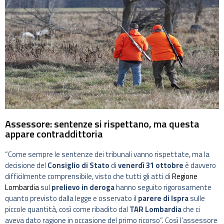
Assessore: sentenze si rispettano, ma questa
appare contraddittoria
“Come sempre le sentenze dei tribunali vanno rispettate, ma la
decisione del
Consiglio di Stato
di
venerdì 31 ottobre
è davvero
difficilmente comprensibile, visto che tutti gli atti di
Regione
Lombardia
sul
prelievo in deroga
hanno seguito rigorosamente
quanto previsto dalla legge e osservato il
parere di Ispra
sulle
piccole quantità, così come ribadito dal
TAR Lombardia
che ci
aveva dato ragione in occasione del primo ricorso”. Così l’assessore