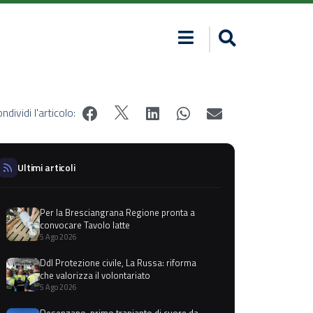
ndividi l'articolo:
Ultimi articoli
Per la Bresciangrana Regione pronta a
convocare Tavolo latte
5 Ago 2026
Ddl Protezione civile, La Russa: riforma
che valorizza il volontariato
5 Ago 2026
Desenzano, primo trapianto di cuore da