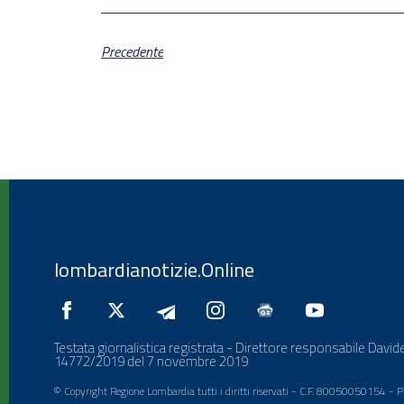
Precedente
lombardianotizie.Online
Testata giornalistica registrata - Direttore responsabile Davide
14772/2019 del 7 novembre 2019
© Copyright Regione Lombardia tutti i diritti riservati - C.F. 80050050154 -