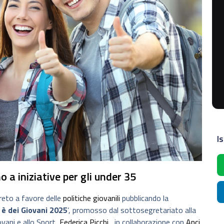
Is
o a iniziative per gli under 35
eto a favore delle
politiche giovanili
pubblicando la
è dei Giovani 2025
‘, promosso dal sottosegretariato alla
vani e allo Sport,
Federica Picchi
, in collaborazione con
Anci