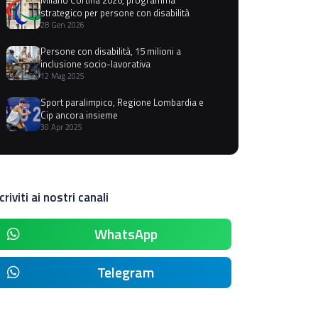
strategico per persone con disabilità
28 Gen 2026
Persone con disabilità, 15 milioni a
inclusione socio-lavorativa
12 Mag 2025
Sport paralimpico, Regione Lombardia e
Cip ancora insieme
30 Apr 2025
criviti ai nostri canali
WhatsApp
Telegram