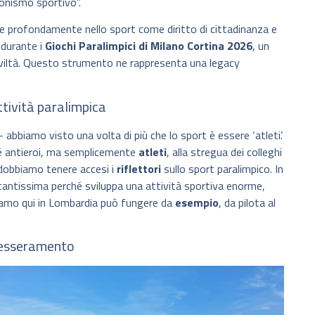
ionismo sportivo”.
e profondamente nello sport come diritto di cittadinanza e
 durante i
Giochi Paralimpici di Milano Cortina 2026
, un
iviltà. Questo strumento ne rappresenta una legacy
tività paralimpica
abbiamo visto una volta di più che lo sport è essere ‘atleti’.
né antieroi, ma semplicemente
atleti
, alla stregua dei colleghi
a, dobbiamo tenere accesi i
riflettori
sullo sport paralimpico. In
antissima perché sviluppa una attività sportiva enorme,
ciamo qui in Lombardia può fungere da
esempio
, da pilota al
l tesseramento