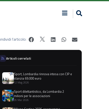
ndividi l'articolo:
Articoli correlati
Sport, Lombardia rinnova intesa con CIP e
stanzia 69.000 euro
12 Mag 2026
Sport dilettantistico, da Lombardia 2
milioni per le associazioni
26 Mar 2026
Milano Cortina 2026, programma