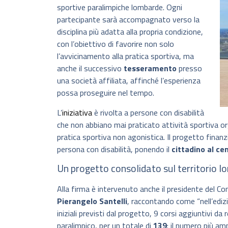
sportive paralimpiche lombarde. Ogni
partecipante sarà accompagnato verso la
disciplina più adatta alla propria condizione,
con l’obiettivo di favorire non solo
l’avvicinamento alla pratica sportiva, ma
anche il successivo
tesseramento
presso
una società affiliata, affinché l’esperienza
possa proseguire nel tempo.
L’
iniziativa
è rivolta a persone con disabilità
che non abbiano mai praticato attività sportiva or
pratica sportiva non agonistica. Il progetto finanz
persona con disabilità, ponendo il
cittadino al ce
Un progetto consolidato sul territorio 
Alla firma è intervenuto anche il presidente del Co
Pierangelo Santelli
, raccontando come “nell’ediz
iniziali previsti dal progetto, 9 corsi aggiuntivi d
paralimpico, per un totale di
139
: il numero più am