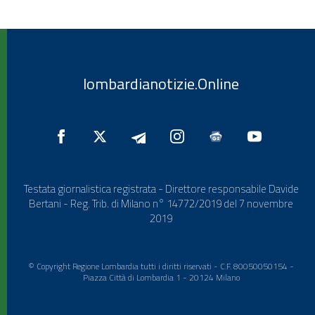
lombardianotizie.Online
Testata giornalistica registrata - Direttore responsabile Davide
Bertani - Reg. Trib. di Milano n° 14772/2019 del 7 novembre
2019
© Copyright Regione Lombardia tutti i diritti riservati - C.F. 80050050154 -
Piazza Città di Lombardia 1 - 20124 Milano