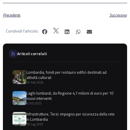
Precedente
Successivo
Condividi l'articolo:
Articoli correlati
Lombardia, fondi per restauro edifici destinati ad
attività culturali
10 Feb 2026
Laghi lombardi, da Regione 4,7 milioni di euro per 10
nuovi interventi
6 Ott 2025
Infrastrutture, Terzi: impegno per sicurezza della rete
in Lombardia
10 Lug 2025