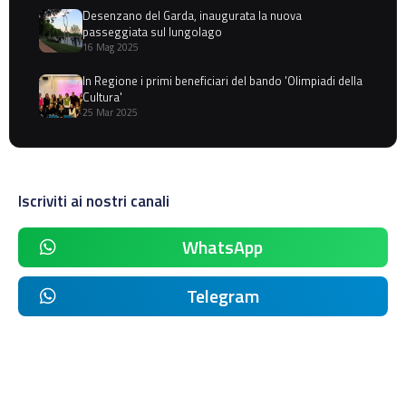
Desenzano del Garda, inaugurata la nuova
passeggiata sul lungolago
16 Mag 2025
In Regione i primi beneficiari del bando 'Olimpiadi della
Cultura'
25 Mar 2025
Iscriviti ai nostri canali
WhatsApp
Telegram