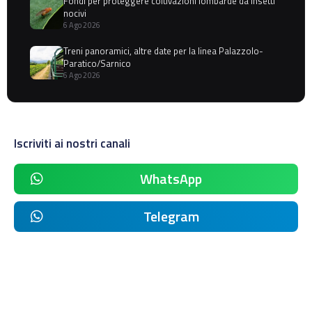
Fondi per proteggere coltivazioni lombarde da insetti
nocivi
6 Ago 2026
Treni panoramici, altre date per la linea Palazzolo-
Paratico/Sarnico
6 Ago 2026
Iscriviti ai nostri canali
WhatsApp
Telegram