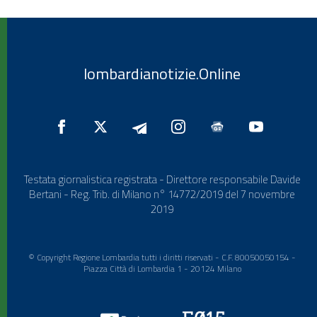
lombardianotizie.Online
Testata giornalistica registrata - Direttore responsabile Davide
Bertani - Reg. Trib. di Milano n° 14772/2019 del 7 novembre
2019
© Copyright Regione Lombardia tutti i diritti riservati - C.F. 80050050154 -
Piazza Città di Lombardia 1 - 20124 Milano