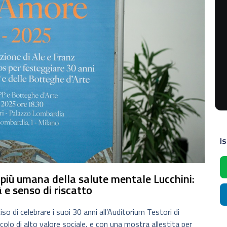
Is
iù umana della salute mentale Lucchini:
à e senso di riscatto
iso di celebrare i suoi 30 anni all’Auditorium Testori di
colo di alto valore sociale, e con una mostra allestita per