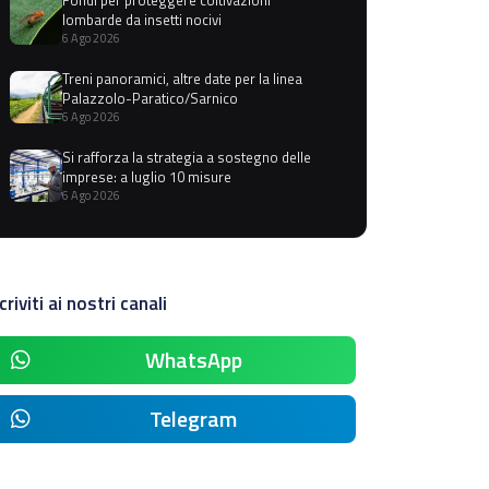
lombarde da insetti nocivi
6 Ago 2026
Treni panoramici, altre date per la linea
Palazzolo-Paratico/Sarnico
6 Ago 2026
Si rafforza la strategia a sostegno delle
imprese: a luglio 10 misure
6 Ago 2026
criviti ai nostri canali
WhatsApp
Telegram