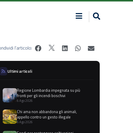
ndividi l'articolo:
Ultimi articoli
Regione Lombardia impegnata su più
fronti per gli incendi boschivi
6 Ago 2026
Chi ama non abbandona gli animali,
appello contro un gesto illegale
6 Ago 2026
Fondi per proteggere coltivazioni