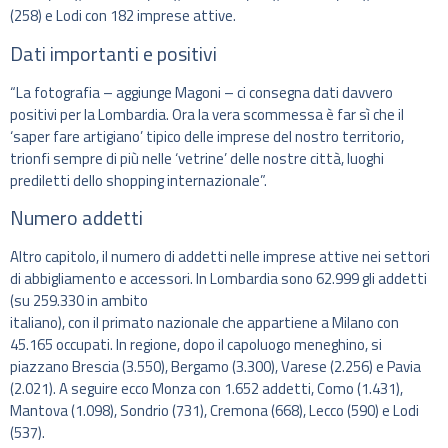
(258) e Lodi con 182 imprese attive.
Dati importanti e positivi
“La fotografia – aggiunge Magoni – ci consegna dati davvero
positivi per la Lombardia. Ora la vera scommessa è far sì che il
‘saper fare artigiano’ tipico delle imprese del nostro territorio,
trionfi sempre di più nelle ‘vetrine’ delle nostre città, luoghi
prediletti dello shopping internazionale”.
Numero addetti
Altro capitolo, il numero di addetti nelle imprese attive nei settori
di abbigliamento e accessori. In Lombardia sono 62.999 gli addetti
(su 259.330 in ambito
italiano), con il primato nazionale che appartiene a Milano con
45.165 occupati. In regione, dopo il capoluogo meneghino, si
piazzano Brescia (3.550), Bergamo (3.300), Varese (2.256) e Pavia
(2.021). A seguire ecco Monza con 1.652 addetti, Como (1.431),
Mantova (1.098), Sondrio (731), Cremona (668), Lecco (590) e Lodi
(537).