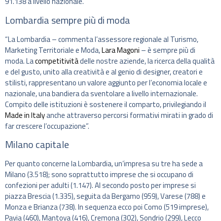
91.138 a livello nazionale.
Lombardia sempre più di moda
“La Lombardia – commenta l’assessore regionale al Turismo,
Marketing Territoriale e Moda,
Lara Magoni
– è sempre più di
moda. La
competitività
delle nostre aziende, la ricerca della qualità
e del gusto, unito alla creatività e al genio di designer, creatori e
stilisti, rappresentano un valore aggiunto per l’economia locale e
nazionale, una bandiera da sventolare a livello internazionale.
Compito delle istituzioni è sostenere il comparto, privilegiando il
Made in Italy
anche attraverso percorsi formativi mirati in grado di
far crescere l’occupazione”.
Milano capitale
Per quanto concerne la Lombardia, un’impresa su tre ha sede a
Milano (3.518); sono soprattutto imprese che si occupano di
confezioni per adulti (1.147). Al secondo posto per imprese si
piazza Brescia (1.335), seguita da Bergamo (959), Varese (788) e
Monza e Brianza (738). In sequenza ecco poi Como (519 imprese),
Pavia (460), Mantova (416), Cremona (302), Sondrio (299), Lecco