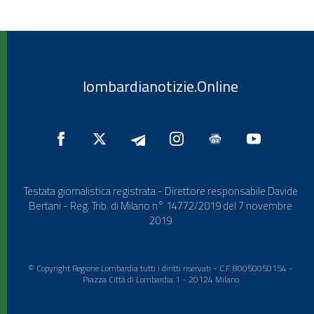
lombardianotizie.Online
Testata giornalistica registrata - Direttore responsabile Davide
Bertani - Reg. Trib. di Milano n° 14772/2019 del 7 novembre
2019
© Copyright Regione Lombardia tutti i diritti riservati - C.F. 80050050154 -
Piazza Città di Lombardia 1 - 20124 Milano