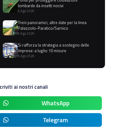
lombarde da insetti nocivi
6 Ago 2026
Treni panoramici, altre date per la linea
Palazzolo-Paratico/Sarnico
6 Ago 2026
Si rafforza la strategia a sostegno delle
imprese: a luglio 10 misure
6 Ago 2026
criviti ai nostri canali
WhatsApp
Telegram