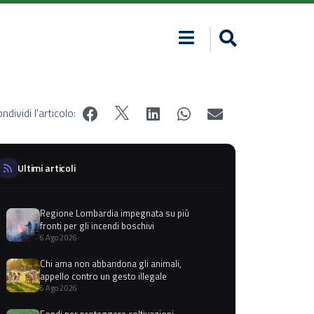
ndividi l'articolo:
Ultimi articoli
Regione Lombardia impegnata su più
fronti per gli incendi boschivi
6 Ago 2026
Chi ama non abbandona gli animali,
appello contro un gesto illegale
6 Ago 2026
Fondi per proteggere coltivazioni