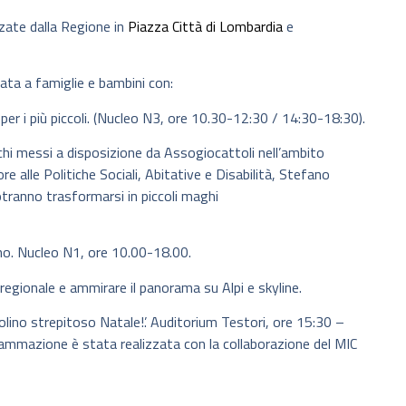
zzate dalla Regione in
Piazza Città di Lombardia
e
ata a famiglie e bambini con:
 per i più piccoli. (Nucleo N3, ore 10.30-12:30 / 14:30-18:30).
iochi messi a disposizione da Assogiocattoli nell’ambito
re alle Politiche Sociali, Abitative e Disabilità, Stefano
tranno trasformarsi in piccoli maghi
ano. Nucleo N1, ore 10.00-18.00.
e regionale e ammirare il panorama su Alpi e skyline.
ino strepitoso Natale!’. Auditorium Testori, ore 15:30 –
rammazione è stata realizzata con la collaborazione del MIC