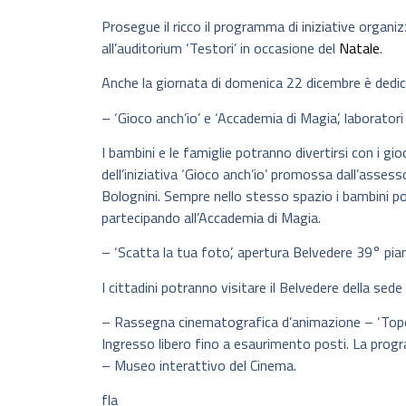
Prosegue il ricco il programma di iniziative organi
all’auditorium ‘Testori’ in occasione del
Natale
.
Anche la giornata di domenica 22 dicembre è dedic
– ‘Gioco anch’io’ e ‘Accademia di Magia’, laboratori
I bambini e le famiglie potranno divertirsi con i g
dell’iniziativa ‘Gioco anch’io’ promossa dall’assesso
Bolognini. Sempre nello stesso spazio i bambini po
partecipando all’Accademia di Magia.
– ‘Scatta la tua foto’, apertura Belvedere 39° pi
I cittadini potranno visitare il Belvedere della sed
– Rassegna cinematografica d’animazione – ‘Topol
Ingresso libero fino a esaurimento posti. La prog
– Museo interattivo del Cinema.
fla