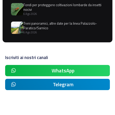
Fondi per proteggere coltivazioni lombarde da insetti
nocivi
6 Ago 2026
Treni panoramici, altre date per la linea Palazzolo-
Paratico/Sarnico
6 Ago 2026
Iscriviti ai nostri canali
WhatsApp
Telegram