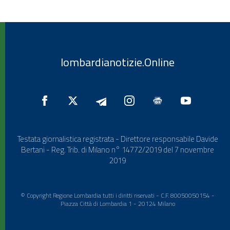
lombardianotizie.Online
Testata giornalistica registrata - Direttore responsabile Davide
Bertani - Reg. Trib. di Milano n° 14772/2019 del 7 novembre
2019
© Copyright Regione Lombardia tutti i diritti riservati - C.F. 80050050154 -
Piazza Città di Lombardia 1 - 20124 Milano