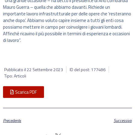
“Una grande occasione – ha detto il presidente di Anci Lombardia
Mauro Guerra – quella che abbiamo davanti. Richiede un
importante lavoro infrastrutturale per delle opere che ‘resteranno
anche dopo’. Abbiamo voluto capire insieme a tutti gli enti cosa
possiamo mettere in campo per coinvolgere i giovani lombardi.
Affinché ricavino il più possibile in termini di esperienza e occasioni
di lavoro”.
Pubblicato il
22 Settembre 2023
ID del post: 177486
Tipo: Articoli
Scarica PDF
Precedente
Successivo