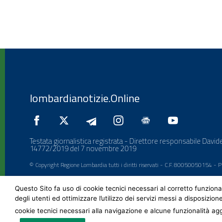
lombardianotizie.Online
Testata giornalistica registrata - Direttore responsabile Davide
14772/2019 del 7 novembre 2019
© Copyright Regione Lombardia tutti i diritti riservati - C.F. 80050050154 -
Questo Sito fa uso di cookie tecnici necessari al corretto funziona
degli utenti ed ottimizzare l’utilizzo dei servizi messi a disposizion
cookie tecnici necessari alla navigazione e alcune funzionalità agg