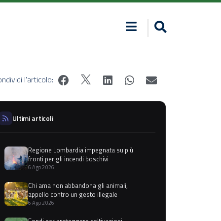
ndividi l'articolo:
Ultimi articoli
Regione Lombardia impegnata su più
fronti per gli incendi boschivi
6 Ago 2026
Chi ama non abbandona gli animali,
appello contro un gesto illegale
6 Ago 2026
Fondi per proteggere coltivazioni