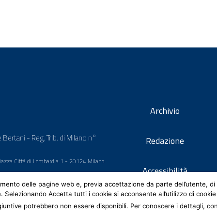
Archivio
 Bertani - Reg. Trib. di Milano n°
Redazione
 Piazza Città di Lombardia 1 - 20124 Milano
Accessibilità
mento delle pagine web e, previa accettazione da parte dell’utente, di 
e. Selezionando Accetta tutti i cookie si acconsente all’utilizzo di cookie
iuntive potrebbero non essere disponibili. Per conoscere i dettagli, co