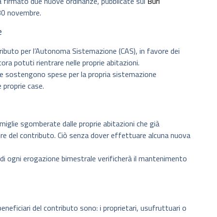
 firmato due nuove ordinanze, pubblicate sul
Burl
 30 novembre.
e
ntributo per l’Autonoma Sistemazione (CAS), in favore dei
ora potuti rientrare nelle proprie abitazioni.
 che sostengono spese per la propria sistemazione
e proprie case.
iglie sgomberate dalle proprie abitazioni che già
ire del contributo. Ciò senza dover effettuare alcuna nuova
a di ogni erogazione bimestrale verificherà il mantenimento
eneficiari del contributo sono: i proprietari, usufruttuari o