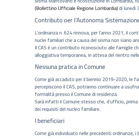
sisma Mantovano e ricostruzione in Lombardia, ha
(Bollettino Ufficiale Regione Lombardia)
di lunedì
Contributo oer l’Autonoma Sistemazion
L’ordinanza n. 624 rinnova, per l’anno 2021, il co
nuclei familiari che a causa del sisma non siano anc
Il CAS è un contributo riconosciuto alle famiglie
alloggiativa temporanea, in attesa del rientro nell
Nessuna pratica in Comune
Come già accaduto per il biennio 2019-2020, le fam
percepiscono il CAS, potranno continuare a usufru
formalità presso il Comune di residenza.
Sarà infatti il Comune stesso che, d’ufficio, prim
dei requisiti del nucleo familiare.
I beneficiari
Come già individuato nelle precedenti ordinanze, i b