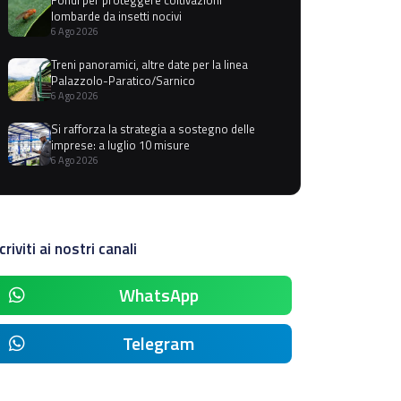
lombarde da insetti nocivi
6 Ago 2026
Treni panoramici, altre date per la linea
Palazzolo-Paratico/Sarnico
6 Ago 2026
Si rafforza la strategia a sostegno delle
imprese: a luglio 10 misure
6 Ago 2026
criviti ai nostri canali
WhatsApp
Telegram