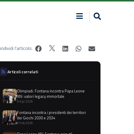
ndividi l'articolo:
Articoli correlati
Olimpiadi. Fontana incontra Papa Leone
XIV: valori legacy immortale
9 Apr 2026
Fontana incontra i presidenti dei territori
dei Giochi 2030 e 2034
6 Feb 2026
Papa Leone XIV, Fontana: non gli