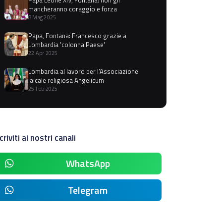
mancheranno coraggio e forza
8 Mag 2025
Papa, Fontana: Francesco grazie a
Lombardia 'colonna Paese'
22 Apr 2025
Lombardia al lavoro per l'Associazione
laicale religiosa Angelicum
25 Feb 2025
criviti ai nostri canali
WhatsApp
Telegram