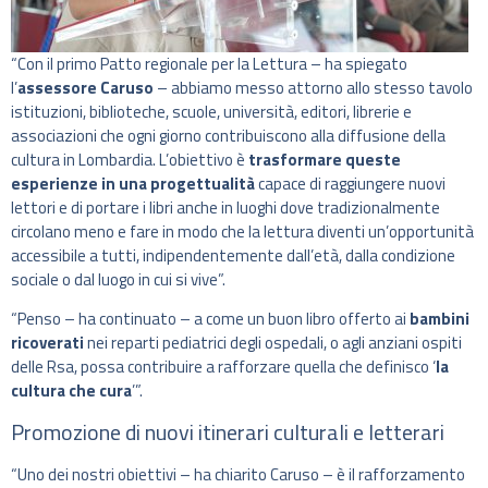
“Con il primo Patto regionale per la Lettura – ha spiegato
l’
assessore Caruso
– abbiamo messo attorno allo stesso tavolo
istituzioni, biblioteche, scuole, università, editori, librerie e
associazioni che ogni giorno contribuiscono alla diffusione della
cultura in Lombardia. L’obiettivo è
trasformare queste
esperienze in una progettualità
capace di raggiungere nuovi
lettori e di portare i libri anche in luoghi dove tradizionalmente
circolano meno e fare in modo che la lettura diventi un’opportunità
accessibile a tutti, indipendentemente dall’età, dalla condizione
sociale o dal luogo in cui si vive”.
“Penso – ha continuato – a come un buon libro offerto ai
bambini
ricoverati
nei reparti pediatrici degli ospedali, o agli anziani ospiti
delle Rsa, possa contribuire a rafforzare quella che definisco ‘
la
cultura che cura
’”.
Promozione di nuovi itinerari culturali e letterari
“Uno dei nostri obiettivi – ha chiarito Caruso – è il rafforzamento