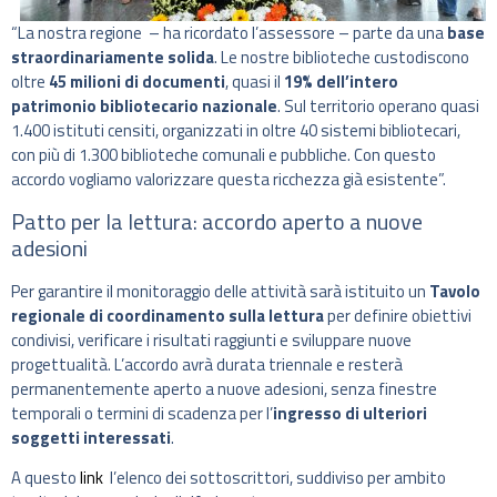
“La nostra regione – ha ricordato l’assessore – parte da una
base
straordinariamente solida
. Le nostre biblioteche custodiscono
oltre
45 milioni di documenti
, quasi il
19% dell’intero
patrimonio bibliotecario nazionale
. Sul territorio operano quasi
1.400 istituti censiti, organizzati in oltre 40 sistemi bibliotecari,
con più di 1.300 biblioteche comunali e pubbliche. Con questo
accordo vogliamo valorizzare questa ricchezza già esistente”.
Patto per la lettura: accordo aperto a nuove
adesioni
Per garantire il monitoraggio delle attività sarà istituito un
Tavolo
regionale di coordinamento sulla lettura
per definire obiettivi
condivisi, verificare i risultati raggiunti e sviluppare nuove
progettualità. L’accordo avrà durata triennale e resterà
permanentemente aperto a nuove adesioni, senza finestre
temporali o termini di scadenza per l’
ingresso di ulteriori
soggetti interessati
.
A questo
link
l’elenco dei sottoscrittori, suddiviso per ambito