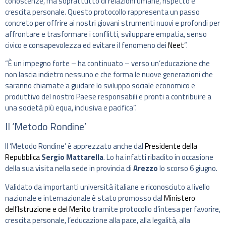
conoscenze, ma soprattutto di relazioni umane, rispetto e
crescita personale. Questo protocollo rappresenta un passo
concreto per offrire ai nostri giovani strumenti nuovi e profondi per
affrontare e trasformare i conflitti, sviluppare empatia, senso
civico e consapevolezza ed evitare il fenomeno dei
Neet
”.
“È un impegno forte – ha continuato – verso un’educazione che
non lascia indietro nessuno e che forma le nuove generazioni che
saranno chiamate a guidare lo sviluppo sociale economico e
produttivo del nostro Paese responsabili e pronti a contribuire a
una società più equa, inclusiva e pacifica”.
Il ‘Metodo Rondine’
Il ‘Metodo Rondine’ è apprezzato anche dal
Presidente della
Repubblica
Sergio Mattarella
. Lo ha infatti ribadito in occasione
della sua visita nella sede in provincia di
Arezzo
lo scorso 6 giugno.
Validato da importanti università italiane e riconosciuto a livello
nazionale e internazionale è stato promosso dal
Ministero
dell’Istruzione e del Merito
tramite protocollo d’intesa per favorire,
crescita personale, l’educazione alla pace, alla legalità, alla