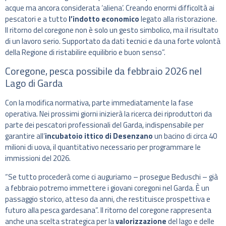
acque ma ancora considerata ‘aliena’. Creando enormi difficoltà ai
pescatori e a tutto
l’indotto economico
legato alla ristorazione.
Il ritorno del coregone non è solo un gesto simbolico, ma il risultato
di un lavoro serio. Supportato da dati tecnici e da una forte volontà
della Regione di ristabilire equilibrio e buon senso”.
Coregone, pesca possibile da febbraio 2026 nel
Lago di Garda
Con la modifica normativa, parte immediatamente la fase
operativa. Nei prossimi giorni inizierà la ricerca dei riproduttori da
parte dei pescatori professionali del Garda, indispensabile per
garantire all’
incubatoio ittico di Desenzano
un bacino di circa 40
milioni di uova, il quantitativo necessario per programmare le
immissioni del 2026.
“Se tutto procederà come ci auguriamo – prosegue Beduschi – già
a febbraio potremo immettere i giovani coregoni nel Garda. È un
passaggio storico, atteso da anni, che restituisce prospettiva e
futuro alla pesca gardesana”. Il ritorno del coregone rappresenta
anche una scelta strategica per la
valorizzazione
del lago e delle