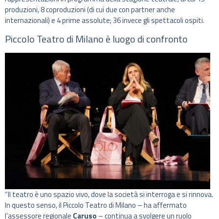
produzioni, 8 coproduzioni (di cui due con partner anche
internazionali) e 4 prime assolute; 36 invece gli spettacoli ospiti.
Piccolo Teatro di Milano è luogo di confronto
“Il teatro è uno spazio vivo, dove la società si interroga e si rinnova.
In questo senso, il Piccolo Teatro di Milano – ha affermato
l’assessore regionale
Caruso
– continua a svolgere un ruolo