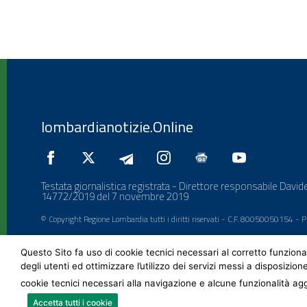
lombardianotizie.Online
Testata giornalistica registrata - Direttore responsabile Davide
14772/2019 del 7 novembre 2019
© Copyright Regione Lombardia tutti i diritti riservati - C.F. 80050050154 -
Questo Sito fa uso di cookie tecnici necessari al corretto funziona
degli utenti ed ottimizzare l’utilizzo dei servizi messi a disposizion
cookie tecnici necessari alla navigazione e alcune funzionalità agg
Accetta tutti i cookie