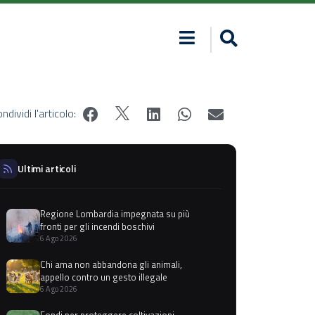
ndividi l'articolo:
Ultimi articoli
Regione Lombardia impegnata su più
fronti per gli incendi boschivi
6 Ago 2026
Chi ama non abbandona gli animali,
appello contro un gesto illegale
6 Ago 2026
Fondi per proteggere coltivazioni