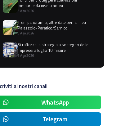
lombarde da insetti nocivi
6 Ago 2026
Treni panoramici, altre date per la linea
Palazzolo-Paratico/Sarnico
6 Ago 2026
Si rafforza la strategia a sostegno delle
imprese: a luglio 10 misure
6 Ago 2026
criviti ai nostri canali
WhatsApp
Telegram