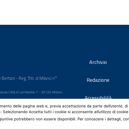
Archivio
 Bertani - Reg. Trib. di Milano n°
Redazione
 Piazza Città di Lombardia 1 - 20124 Milano
Accessibilità
mento delle pagine web e, previa accettazione da parte dell’utente, di 
e. Selezionando Accetta tutti i cookie si acconsente all’utilizzo di cookie
iuntive potrebbero non essere disponibili. Per conoscere i dettagli, co