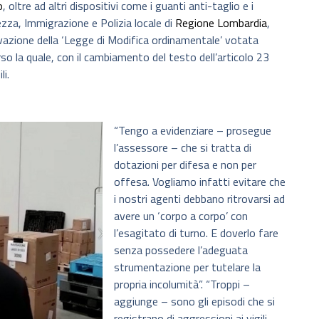
o
, oltre ad altri dispositivi come i guanti anti-taglio e i
zza, Immigrazione e Polizia locale di
Regione Lombardia
,
ovazione della ‘Legge di Modifica ordinamentale’ votata
so la quale, con il cambiamento del testo dell’articolo 23
i.
“Tengo a evidenziare – prosegue
l’assessore – che si tratta di
dotazioni per difesa e non per
offesa. Vogliamo infatti evitare che
i nostri agenti debbano ritrovarsi ad
avere un ‘corpo a corpo’ con
l’esagitato di turno. E doverlo fare
senza possedere l’adeguata
strumentazione per tutelare la
propria incolumità”. “Troppi –
aggiunge – sono gli episodi che si
registrano di aggressioni ai vigili,