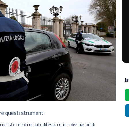
Is
are questi strumenti
alcuni strumenti di autodifesa, come i dissuasori di