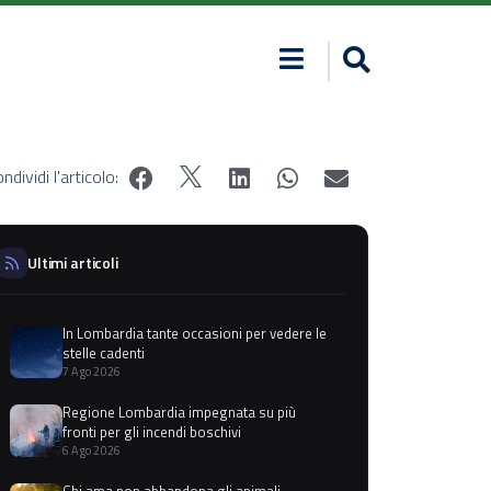
ndividi l'articolo:
Ultimi articoli
In Lombardia tante occasioni per vedere le
stelle cadenti
7 Ago 2026
Regione Lombardia impegnata su più
fronti per gli incendi boschivi
6 Ago 2026
Chi ama non abbandona gli animali,