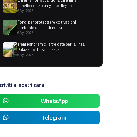
appello contro un gesto illegale
6 Ago 2026
Fondi per proteggere coltivazioni
lombarde da insetti nocivi
6 Ago 2026
Treni panoramici, altre date per la linea
Palazzolo-Paratico/Sarnico
6 Ago 2026
criviti ai nostri canali
WhatsApp
Telegram