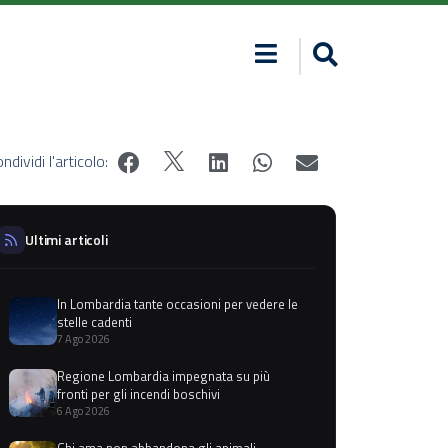
ndividi l'articolo:
Ultimi articoli
In Lombardia tante occasioni per vedere le
stelle cadenti
7 Ago 2026
Regione Lombardia impegnata su più
fronti per gli incendi boschivi
6 Ago 2026
Chi ama non abbandona gli animali,