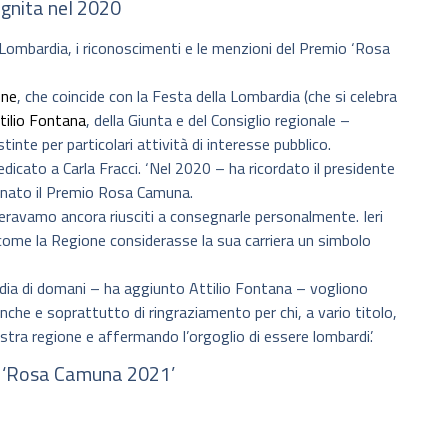
signita nel 2020
 Lombardia, i riconoscimenti e le menzioni del Premio ‘Rosa
one
, che coincide con la Festa della Lombardia (che si celebra
tilio Fontana
, della Giunta e del Consiglio regionale –
inte per particolari attività di interesse pubblico.
icato a Carla Fracci. ‘Nel 2020 – ha ricordato il presidente
gnato il Premio Rosa Camuna.
ravamo ancora riusciti a consegnarle personalmente. Ieri
e come la Regione considerasse la sua carriera un simbolo
ia di domani – ha aggiunto Attilio Fontana – vogliono
nche e soprattutto di ringraziamento per chi, a vario titolo,
stra regione e affermando l’orgoglio di essere lombardi’.
el ‘Rosa Camuna 2021’