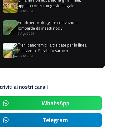
appello contro un gesto illegale
6 Ago 2026
Fondi per proteggere coltivazioni
lombarde da insetti nocivi
6 Ago 2026
Treni panoramici, altre date per la linea
Palazzolo-Paratico/Sarnico
6 Ago 2026
criviti ai nostri canali
WhatsApp
Telegram