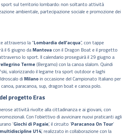
sport sul territorio lombardo: non soltanto attività
zazione ambientale, partecipazione sociale e promozione dei
e attraverso la “
Lombardia dell’acqua
”, con tappe
irà il 6 giugno da
Mantova
con il Dragon Boat e il progetto
traverso lo sport. Il calendario proseguirà il 29 giugno a
ellegrino Terme
(Bergamo) con la canoa slalom. Quindi
ki, valorizzando il legame tra sport outdoor e laghi
Idroscalo di
Milano
in occasione del Campionato Italiano per
 a canoa, paracanoa, sup, dragon boat e canoa polo.
 del progetto Eras
ose attività rivolte alla cittadinanza e ai giovani, con
omozionali. Con l’obiettivo di avvicinare nuovi praticanti agli
urano ‘
Giochi di Pagaie
’, il circuito ‘
Paracanoa On Tour
’
multidiscipline U14
’, realizzato in collaborazione con la