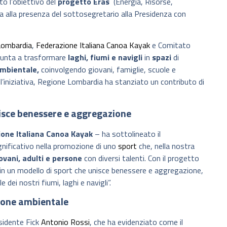
to l’obiettivo del
progetto Eras
(Energia, Risorse,
 alla presenza del sottosegretario alla Presidenza con
Lombardia
,
Federazione Italiana Canoa Kayak
e Comitato
 punta a trasformare
laghi, fiumi e navigli
in
spazi
di
ambientale,
coinvolgendo giovani, famiglie, scuole e
 l’iniziativa, Regione Lombardia ha stanziato un contributo di
nisce benessere e aggregazione
ione Italiana Canoa Kayak
– ha sottolineato il
nificativo nella promozione di uno
sport
che, nella nostra
ovani, adulti e persone
con diversi talenti. Con il progetto
n un modello di sport che unisce benessere e aggregazione,
dei nostri fiumi, laghi e navigli”.
ione ambientale
sidente Fick
Antonio Rossi
, che ha evidenziato come il