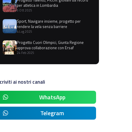
per atletica in Lombardia
6 Ott 2025
Sport, Navigare insieme, progetto per
rendere la vela senza barriere
4 Lug 2025
Progetto Cuori Olimpici, Giunta Regione
approva collaborazione con Ersaf
24 Feb 2025
criviti ai nostri canali
WhatsApp
Telegram