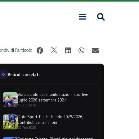
ndividi l'articolo:
Articoli correlati
Via a bando per manifestazioni sportive
luglio 2026 settembre 2027
17 Apr 2026
Dote Sport. Picchi: bando 2025/2026,
contributi per 2 milioni
20 Feb 2026
Progetto Talento, Picchi: giovani da record