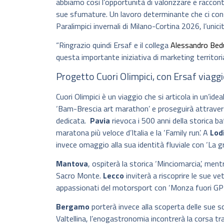
abbiamo così l’opportunità di valorizzare e raccon
sue sfumature. Un lavoro determinante che ci cons
Paralimpici invernali di Milano-Cortina 2026, l’unici
“Ringrazio quindi Ersaf e il collega
Alessandro Bed
questa importante iniziativa di marketing territoria
Progetto Cuori Olimpici, con Ersaf viaggi
Cuori Olimpici è un viaggio che si articola in un’ide
‘Bam-Brescia art marathon’ e proseguirà attraver
dedicata.
Pavia
rievoca i 500 anni della storica ba
maratona più veloce d’Italia e la ‘Family run’. A
Lod
invece omaggio alla sua identità fluviale con ‘La g
Mantova
, ospiterà la storica ‘Minciomarcia’, men
Sacro Monte.
Lecco
inviterà a riscoprire le sue 
appassionati del motorsport con ‘Monza fuori GP –
Bergamo
porterà invece alla scoperta delle sue sc
Valtellina, l’enogastronomia incontrerà la corsa tra 