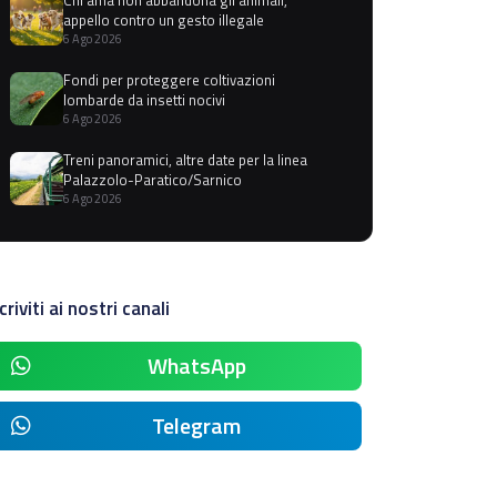
appello contro un gesto illegale
6 Ago 2026
Fondi per proteggere coltivazioni
lombarde da insetti nocivi
6 Ago 2026
Treni panoramici, altre date per la linea
Palazzolo-Paratico/Sarnico
6 Ago 2026
criviti ai nostri canali
WhatsApp
Telegram