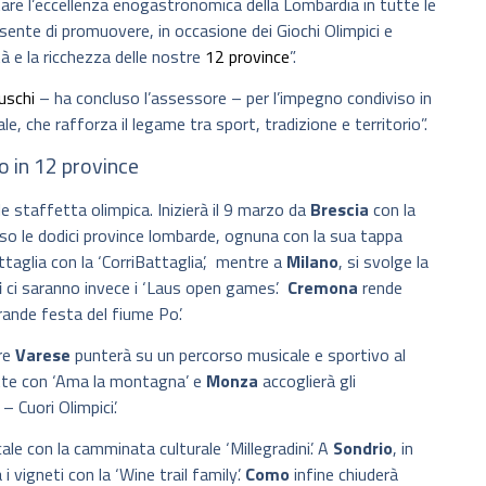
tare l’eccellenza enogastronomica della Lombardia in tutte le
ente di promuovere, in occasione dei Giochi Olimpici e
tà e la ricchezza delle nostre
12 province
”.
uschi
– ha concluso l’assessore – per l’impegno condiviso in
le, che rafforza il legame tra sport, tradizione e territorio”.
o in 12 province
ale staffetta olimpica. Inizierà il 9 marzo da
Brescia
con la
so le dodici province lombarde, ognuna con la sua tappa
ttaglia con la ‘CorriBattaglia’, mentre a
Milano
, si svolge la
i
ci saranno invece i ‘Laus open games’.
Cremona
rende
rande festa del fiume Po’.
tre
Varese
punterà su un percorso musicale e sportivo al
vette con ‘Ama la montagna’ e
Monza
accoglierà gli
 Cuori Olimpici’.
ale con la camminata culturale ‘Millegradini’. A
Sondrio
, in
i vigneti con la ‘Wine trail family’.
Como
infine chiuderà