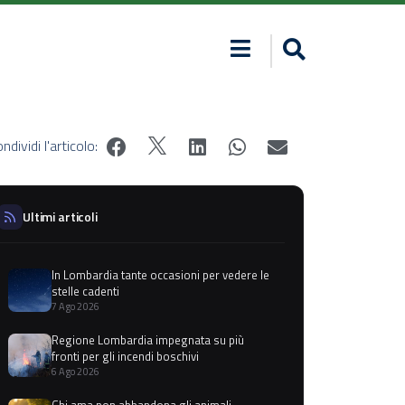
ndividi l'articolo:
Ultimi articoli
In Lombardia tante occasioni per vedere le
stelle cadenti
7 Ago 2026
Regione Lombardia impegnata su più
fronti per gli incendi boschivi
6 Ago 2026
Chi ama non abbandona gli animali,