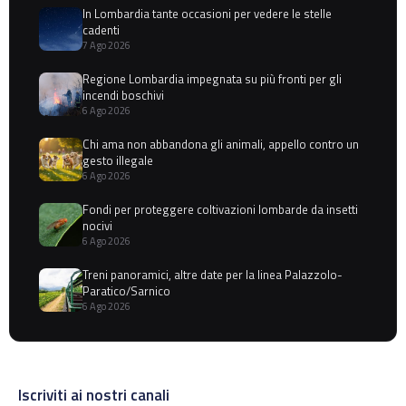
In Lombardia tante occasioni per vedere le stelle
cadenti
7 Ago 2026
Regione Lombardia impegnata su più fronti per gli
incendi boschivi
6 Ago 2026
Chi ama non abbandona gli animali, appello contro un
gesto illegale
6 Ago 2026
Fondi per proteggere coltivazioni lombarde da insetti
nocivi
6 Ago 2026
Treni panoramici, altre date per la linea Palazzolo-
Paratico/Sarnico
6 Ago 2026
Iscriviti ai nostri canali