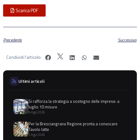
Scarica PDF
Precedente
Successivo
Condividi l'articolo:
Ultimi articoli
Si rafforza la strategia a sostegno delle imprese: a
luglio 10 misure
6 Ago 2026
Per la Bresciangrana Regione pronta a convocare
Tavolo latte
5 Ago 2026