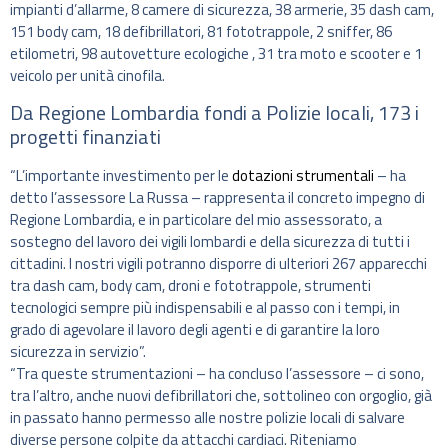
impianti d’allarme, 8 camere di sicurezza, 38 armerie, 35 dash cam,
151 body cam, 18 defibrillatori, 81 fototrappole, 2 sniffer, 86
etilometri, 98 autovetture ecologiche , 31 tra moto e scooter e 1
veicolo per unità cinofila.
Da Regione Lombardia fondi a Polizie locali, 173 i
progetti finanziati
“L’importante investimento per le
dotazioni strumentali
– ha
detto l’assessore La Russa – rappresenta il concreto impegno di
Regione Lombardia, e in particolare del mio assessorato, a
sostegno del lavoro dei vigili lombardi e della sicurezza di tutti i
cittadini. I nostri vigili potranno disporre di ulteriori 267 apparecchi
tra dash cam, body cam, droni e fototrappole, strumenti
tecnologici sempre più indispensabili e al passo con i tempi, in
grado di agevolare il lavoro degli agenti e di garantire la loro
sicurezza in servizio”.
“Tra queste strumentazioni – ha concluso l’assessore – ci sono,
tra l’altro, anche nuovi defibrillatori che, sottolineo con orgoglio, già
in passato hanno permesso alle nostre polizie locali di salvare
diverse persone colpite da attacchi cardiaci. Riteniamo