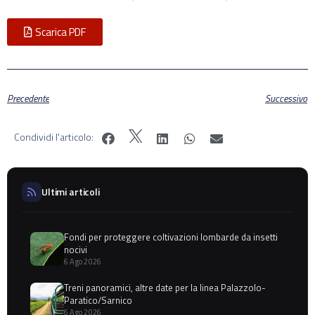
Scarica PDF
Precedente
Successivo
Condividi l'articolo:
Ultimi articoli
Fondi per proteggere coltivazioni lombarde da insetti
nocivi
6 Ago 2026
Treni panoramici, altre date per la linea Palazzolo-
Paratico/Sarnico
6 Ago 2026