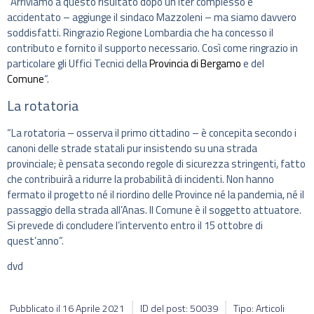
“Arriviamo a questo risultato dopo un iter complesso e
accidentato – aggiunge il sindaco Mazzoleni – ma siamo davvero
soddisfatti. Ringrazio Regione Lombardia che ha concesso il
contributo e fornito il supporto necessario. Così come ringrazio in
particolare gli Uffici Tecnici della
Provincia di Bergamo
e del
Comune
“.
La rotatoria
“La rotatoria – osserva il primo cittadino – è concepita secondo i
canoni delle strade statali pur insistendo su una strada
provinciale; è pensata secondo regole di sicurezza stringenti, fatto
che contribuirà a ridurre la probabilità di incidenti. Non hanno
fermato il progetto né il riordino delle Province né la pandemia, né il
passaggio della strada all’Anas. Il Comune è il soggetto attuatore.
Si prevede di concludere l’intervento entro il 15 ottobre di
quest’anno”.
dvd
Pubblicato il
16 Aprile 2021
ID del post: 50039
Tipo: Articoli