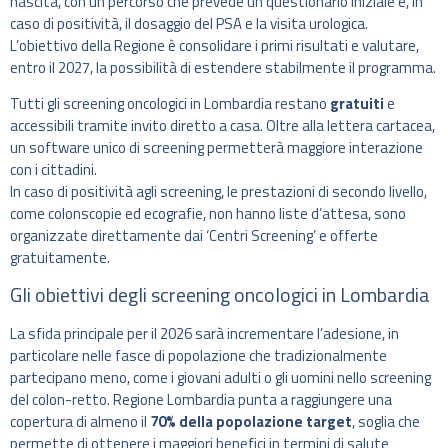
nascita, con un percorso che prevede un questionario iniziale e, in
caso di positività, il dosaggio del PSA e la visita urologica.
L’obiettivo della Regione è consolidare i primi risultati e valutare,
entro il 2027, la possibilità di estendere stabilmente il programma.
Tutti gli screening oncologici in Lombardia restano
gratuiti
e
accessibili tramite invito diretto a casa. Oltre alla lettera cartacea,
un software unico di screening permetterà maggiore interazione
con i cittadini.
In caso di positività agli screening, le prestazioni di secondo livello,
come colonscopie ed ecografie, non hanno liste d’attesa, sono
organizzate direttamente dai ‘Centri Screening’ e offerte
gratuitamente.
Gli obiettivi degli screening oncologici in Lombardia
La sfida principale per il 2026 sarà incrementare l’adesione, in
particolare nelle fasce di popolazione che tradizionalmente
partecipano meno, come i giovani adulti o gli uomini nello screening
del colon-retto. Regione Lombardia punta a raggiungere una
copertura di almeno il
70% della popolazione target
, soglia che
permette di ottenere i maggiori benefici in termini di salute