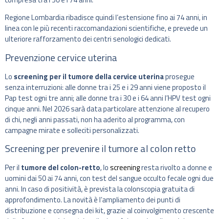
Regione Lombardia ribadisce quindi l’estensione fino ai 74 anni, in
linea con le più recenti raccomandazioni scientifiche, e prevede un
ulteriore rafforzamento dei centri senologici dedicati.
Prevenzione cervice uterina
Lo
screening per il tumore della cervice uterina
prosegue
senza interruzioni: alle donne tra i 25 e i 29 anni viene proposto il
Pap test ogni tre anni; alle donne tra i 30 e i 64 anni l’HPV test ogni
cinque anni. Nel 2026 sarà data particolare attenzione al recupero
di chi, negli anni passati, non ha aderito al programma, con
campagne mirate e solleciti personalizzati.
Screening per prevenire il tumore al colon retto
Per il
tumore del colon-retto
, lo
screening
resta rivolto a donne e
uomini dai 50 ai 74 anni, con test del sangue occulto fecale ogni due
anni. In caso di positività, è prevista la colonscopia gratuita di
approfondimento. La novità è l’ampliamento dei punti di
distribuzione e consegna dei kit, grazie al coinvolgimento crescente