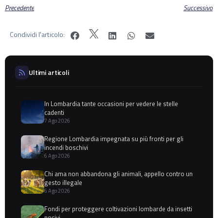
Precedente
Successivo
Condividi l'articolo:
Ultimi articoli
In Lombardia tante occasioni per vedere le stelle
cadenti
7 Ago 2026
Regione Lombardia impegnata su più fronti per gli
incendi boschivi
6 Ago 2026
Chi ama non abbandona gli animali, appello contro un
gesto illegale
6 Ago 2026
Fondi per proteggere coltivazioni lombarde da insetti
nocivi