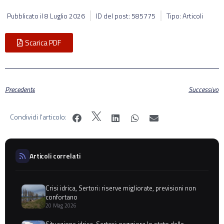
Pubblicato il
8 Luglio 2026
ID del post: 585775
Tipo: Articoli
Scarica PDF
Precedente
Successivo
Condividi l'articolo:
Articoli correlati
Crisi idrica, Sertori: riserve migliorate, previsioni non
confortano
20 Mag 2026
Situazione idrica, Sertori: peggiora lo stato delle