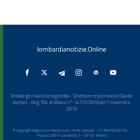
lombardianotizie.Online
Testata giornalistica registrata - Direttore responsabile Davide
Bertani - Reg. Trib. di Milano n° 14772/2019 del 7 novembre
2019
© Copyright Regione Lombardia tutti i diritti riservati - C.F. 80050050154 -
Piazza Città di Lombardia 1 - 20124 Milano