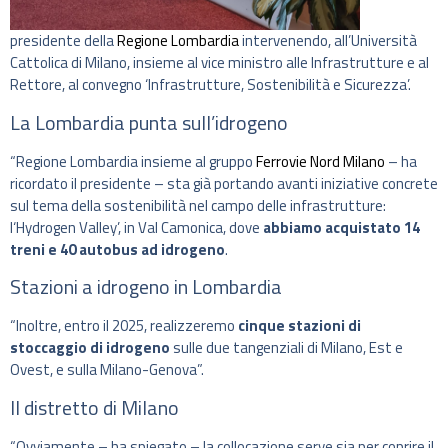
presidente della
Regione Lombardia
intervenendo, all’Università
Cattolica di Milano, insieme al vice ministro alle Infrastrutture e al
Rettore, al convegno ‘Infrastrutture, Sostenibilità e Sicurezza’.
La Lombardia punta sull’idrogeno
“Regione Lombardia insieme al gruppo
Ferrovie Nord Milano
– ha
ricordato il presidente – sta già portando avanti iniziative concrete
sul tema della sostenibilità nel campo delle infrastrutture:
l‘Hydrogen Valley’, in Val Camonica, dove
abbiamo acquistato 14
treni e 40 autobus ad idrogeno
.
Stazioni a idrogeno in Lombardia
“Inoltre, entro il 2025, realizzeremo
cinque stazioni di
stoccaggio di idrogeno
sulle due tangenziali di Milano, Est e
Ovest, e sulla Milano-Genova”.
Il distretto di Milano
“Ovviamente – ha spiegato – la collocazione serve sia per coprire il