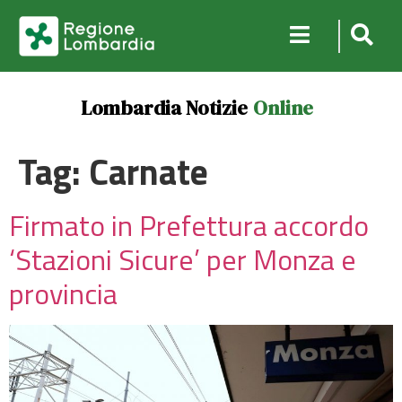
Lombardia Notizie
Online
Tag:
Carnate
Firmato in Prefettura accordo
‘Stazioni Sicure’ per Monza e
provincia