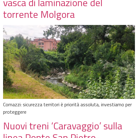
vasca di laminazione del
torrente Molgora
Comazzi: sicurezza territori è priorità assoluta, investiamo per
proteggere
Nuovi treni ‘Caravaggio’ sulla
linea Ponte San Pietro-