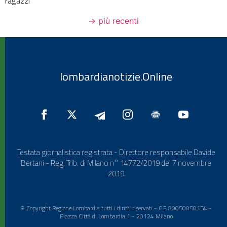
ragazzi
→
più recenti
lombardianotizie.Online
Testata giornalistica registrata - Direttore responsabile Davide
Bertani - Reg. Trib. di Milano n° 14772/2019 del 7 novembre
2019
© Copyright Regione Lombardia tutti i diritti riservati - C.F. 80050050154 -
Piazza Città di Lombardia 1 - 20124 Milano