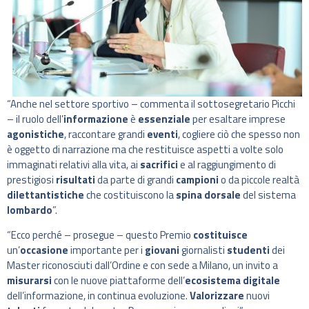
“Anche nel settore sportivo – commenta il sottosegretario Picchi
– il ruolo dell’
informazione
è
essenziale
per esaltare imprese
agonistiche
, raccontare grandi
eventi
, cogliere ciò che spesso non
è oggetto di narrazione ma che restituisce aspetti a volte solo
immaginati relativi alla vita, ai
sacrifici
e al raggiungimento di
prestigiosi
risultati
da parte di grandi
campioni
o da piccole realtà
dilettantistiche
che costituiscono la
spina dorsale
del sistema
lombardo
”.
“Ecco perché – prosegue – questo Premio
costituisce
un’
occasione
importante per i
giovani
giornalisti
studenti
dei
Master riconosciuti dall’Ordine e con sede a Milano, un invito a
misurarsi
con le nuove piattaforme dell’
ecosistema digitale
dell’informazione, in continua evoluzione.
Valorizzare
nuovi