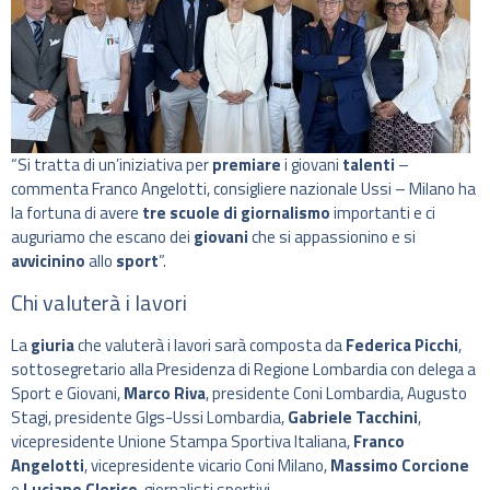
“Si tratta di un’iniziativa per
premiare
i giovani
talenti
–
commenta Franco Angelotti, consigliere nazionale Ussi – Milano ha
la fortuna di avere
tre scuole di giornalismo
importanti e ci
auguriamo che escano dei
giovani
che si appassionino e si
avvicinino
allo
sport
”.
Chi valuterà i lavori
La
giuria
che valuterà i lavori sarà composta da
Federica Picchi
,
sottosegretario alla Presidenza di Regione Lombardia con delega a
Sport e Giovani,
Marco Riva
, presidente Coni Lombardia, Augusto
Stagi, presidente Glgs-Ussi Lombardia,
Gabriele Tacchini
,
vicepresidente Unione Stampa Sportiva Italiana,
Franco
Angelotti
, vicepresidente vicario Coni Milano,
Massimo Corcione
e
Luciano Clerico
, giornalisti sportivi.