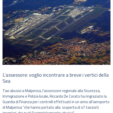
L’assessore: voglio incontrare a breve i vertici della
Sea
Taxi abusivi a Malpensa, l’assessore regionale alla Sicurezza,
Immigrazione e Polizia locale, Riccardo De Corato ha ringraziato la
Guardia di Finanza per i controlli effettuati in un anno all’aeroporto
di Malpensa “che hanno portato alla scoperta di 47 tassisti
irregolari, dei quali 9 completamente abusivi”.