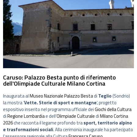
Caruso: Palazzo Besta punto di riferimento
dell'Olimpiade Culturale Milano Cortina
Inaugurata al
Museo Nazionale Palazzo Besta
di
Teglio
(Sondrio)
la mostra ‘
Vette. Storie di sport e montagne
‘, progetto
espositivo inserito nel programma ufficiale dei
Giochi della Cultura
di
Regione Lombardia
e dell’
Olimpiade Culturale
di
Milano Cortina
2026
che racconta il legame profondo tra
sport, territorio alpino
e trasformazioni sociali
. Alla cerimonia inaugurale ha partecipato
l’assessore regionale alla Cultura
Francesca Caruso
.