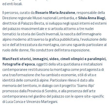
ed enti locali.
Il percorso, curato da
Rosario Maria Anzalone
, responsabile della
Direzione regionale Musei nazionali Lombardia, e
Silvia Anna Biagi
,
direttrice di Palazzo Besta, si sviluppa negli spazi interni ed esterni
del palazzo rinascimentale e si articola attorno a tre nuclei
tematici: la storia dei Giochi Invernali, la nascita dell’immaginario
alpino moderno attraverso la grafica pubblicitaria, l’evoluzione dello
sci e dell’attrezzatura da montagna, con uno sguardo particolare al
ruolo delle donne, filo conduttore dell’intera esposizione.
Manifesti storici, immagini, video, cimeli olimpici e paralimpici,
fotografie d’epoca
, oggetti della vita quotidiana e installazioni
contemporanee restituiscono la montagna come protagonista di
una trasformazione che ha cambiato economie, stili di vita e
identità delle comunità alpine. Particolare rilievo è dato alla
memoria del territorio, in dialogo con il progetto ‘Siamo Alpi’
promosso dalla Provincia di Sondrio, e alla presenza dell’arte
contemporanea nel giardino del palazzo con le opere site-specific
di Luca Conca e Vincenzo Martegani.