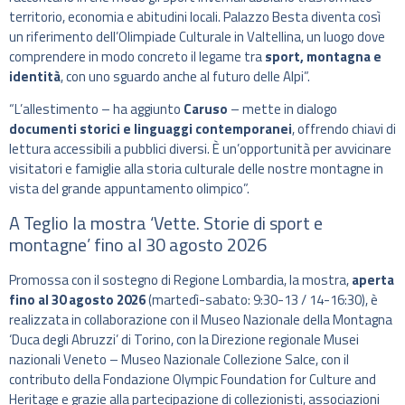
territorio, economia e abitudini locali. Palazzo Besta diventa così
un riferimento dell’Olimpiade Culturale in Valtellina, un luogo dove
comprendere in modo concreto il legame tra
sport, montagna e
identità
, con uno sguardo anche al futuro delle Alpi”.
“L’allestimento – ha aggiunto
Caruso
– mette in dialogo
documenti storici e linguaggi contemporanei
, offrendo chiavi di
lettura accessibili a pubblici diversi. È un’opportunità per avvicinare
visitatori e famiglie alla storia culturale delle nostre montagne in
vista del grande appuntamento olimpico”.
A Teglio la mostra ‘Vette. Storie di sport e
montagne’ fino al 30 agosto 2026
Promossa con il sostegno di Regione Lombardia, la mostra,
aperta
fino al 30 agosto 2026
(martedì-sabato: 9:30-13 / 14-16:30), è
realizzata in collaborazione con il Museo Nazionale della Montagna
‘Duca degli Abruzzi’ di Torino, con la Direzione regionale Musei
nazionali Veneto – Museo Nazionale Collezione Salce, con il
contributo della Fondazione Olympic Foundation for Culture and
Heritage e grazie alla partecipazione di collezionisti, associazioni