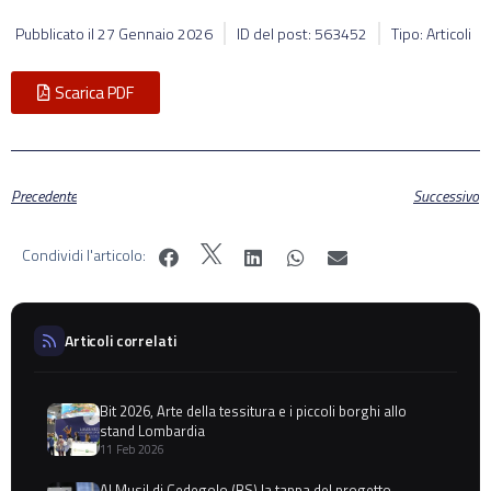
Pubblicato il
27 Gennaio 2026
ID del post: 563452
Tipo: Articoli
Scarica PDF
Precedente
Successivo
Condividi l'articolo:
Articoli correlati
Bit 2026, Arte della tessitura e i piccoli borghi allo
stand Lombardia
11 Feb 2026
Al Musil di Cedegolo (BS) la tappa del progetto