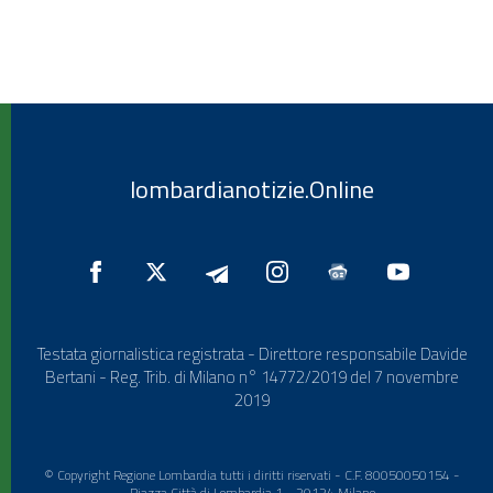
lombardianotizie.Online
Testata giornalistica registrata - Direttore responsabile Davide
Bertani - Reg. Trib. di Milano n° 14772/2019 del 7 novembre
2019
© Copyright Regione Lombardia tutti i diritti riservati - C.F. 80050050154 -
Piazza Città di Lombardia 1 - 20124 Milano