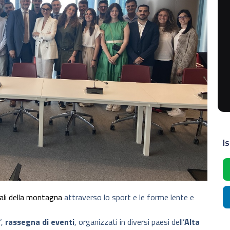
Is
ali della montagna
attraverso lo sport e le forme lente e
‘,
rassegna di eventi
, organizzati in diversi paesi dell’
Alta