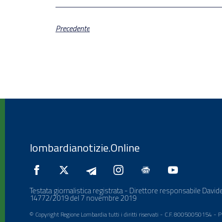
Precedente
lombardianotizie.Online
Testata giornalistica registrata - Direttore responsabile Davide
14772/2019 del 7 novembre 2019
© Copyright Regione Lombardia tutti i diritti riservati - C.F. 80050050154 -