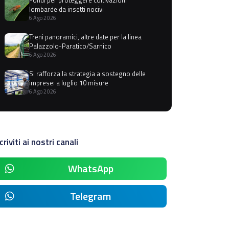
lombarde da insetti nocivi
6 Ago 2026
Treni panoramici, altre date per la linea
Palazzolo-Paratico/Sarnico
6 Ago 2026
Si rafforza la strategia a sostegno delle
imprese: a luglio 10 misure
6 Ago 2026
criviti ai nostri canali
WhatsApp
Telegram