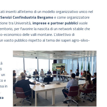
ati inseriti all’interno di un modello organizzativo unico nel
o
Servizi Confindustria Bergamo
e come organizzatore
zione tra Università,
imprese e partner pubblici
vuole
territorio, per favorire la nascita di un network stabile che
cio-economico delle valli montane. L’obiettivo di
n vasto pubblico rispetto al tema dei saperi agro-silvo-
tà
ti
e un
co e
rsa in
a
za
e