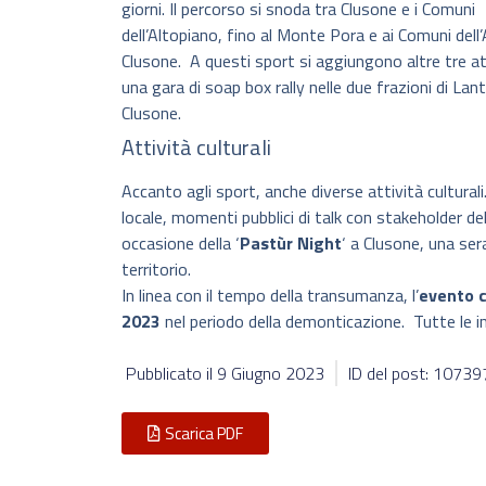
giorni. Il percorso si snoda tra Clusone e i Comuni
dell’Altopiano, fino al Monte Pora e ai Comuni dell’
Clusone. A questi sport si aggiungono altre tre attiv
una gara di soap box rally nelle due frazioni di Lan
Clusone.
Attività culturali
Accanto agli sport, anche diverse attività cultura
locale, momenti pubblici di talk con stakeholder de
occasione della ‘
Pastùr Night
‘ a Clusone, una ser
territorio.
In linea con il tempo della transumanza, l’
evento c
2023
nel periodo della demonticazione. Tutte le in
Pubblicato il
9 Giugno 2023
ID del post: 10739
Scarica PDF