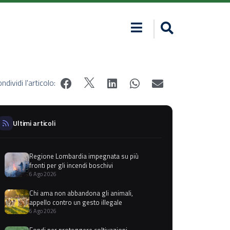
ndividi l'articolo:
Ultimi articoli
Regione Lombardia impegnata su più
fronti per gli incendi boschivi
6 Ago 2026
Chi ama non abbandona gli animali,
appello contro un gesto illegale
6 Ago 2026
Fondi per proteggere coltivazioni