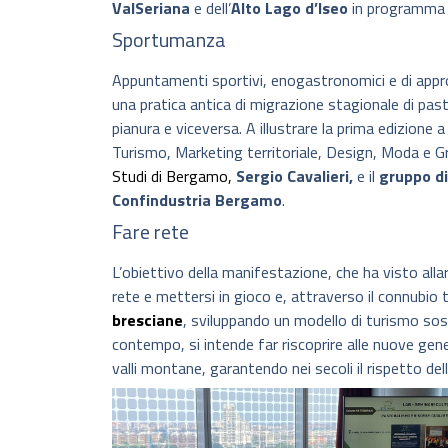
ValSeriana
e dell’
Alto Lago d’Iseo
in programma 
Sportumanza
Appuntamenti sportivi, enogastronomici e di appro
una pratica antica di migrazione stagionale di pa
pianura e viceversa. A illustrare la prima edizione 
Turismo, Marketing territoriale, Design, Moda e G
Studi di Bergamo,
Sergio Cavalieri,
e il
gruppo di
Confindustria Bergamo
.
Fare rete
L’obiettivo della manifestazione, che ha visto all
rete e mettersi in gioco e, attraverso il connubio 
bresciane
, sviluppando un modello di turismo sost
contempo, si intende far riscoprire alle nuove gene
valli montane, garantendo nei secoli il rispetto del