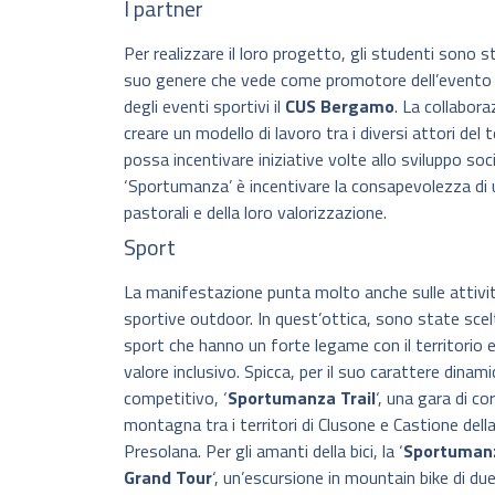
I partner
Per realizzare il loro progetto, gli studenti sono st
suo genere che vede come promotore dell’event
degli eventi sportivi il
CUS Bergamo
. La collabora
creare un modello di lavoro tra i diversi attori del 
possa incentivare iniziative volte allo sviluppo so
‘Sportumanza’ è incentivare la consapevolezza di u
pastorali e della loro valorizzazione.
Sport
La manifestazione punta molto anche sulle attivi
sportive outdoor. In quest’ottica, sono state scel
sport che hanno un forte legame con il territorio 
valore inclusivo. Spicca, per il suo carattere dinami
competitivo, ‘
Sportumanza Trail
‘, una gara di co
montagna tra i territori di Clusone e Castione dell
Presolana. Per gli amanti della bici, la ‘
Sportuman
Grand Tour
‘, un’escursione in mountain bike di du