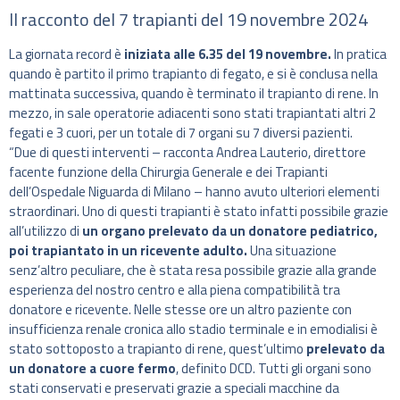
Il racconto del 7 trapianti del 19 novembre 2024
La giornata record è
iniziata alle 6.35 del 19 novembre.
In pratica
quando è partito il primo trapianto di fegato, e si è conclusa nella
mattinata successiva, quando è terminato il trapianto di rene. In
mezzo, in sale operatorie adiacenti sono stati trapiantati altri 2
fegati e 3 cuori, per un totale di 7 organi su 7 diversi pazienti.
“Due di questi interventi – racconta Andrea Lauterio, direttore
facente funzione della Chirurgia Generale e dei Trapianti
dell’Ospedale Niguarda di Milano – hanno avuto ulteriori elementi
straordinari. Uno di questi trapianti è stato infatti possibile grazie
all’utilizzo di
un organo prelevato da un donatore pediatrico,
poi trapiantato in un ricevente adulto.
Una situazione
senz’altro peculiare, che è stata resa possibile grazie alla grande
esperienza del nostro centro e alla piena compatibilità tra
donatore e ricevente. Nelle stesse ore un altro paziente con
insufficienza renale cronica allo stadio terminale e in emodialisi è
stato sottoposto a trapianto di rene, quest’ultimo
prelevato da
un donatore a cuore fermo
, definito DCD. Tutti gli organi sono
stati conservati e preservati grazie a speciali macchine da