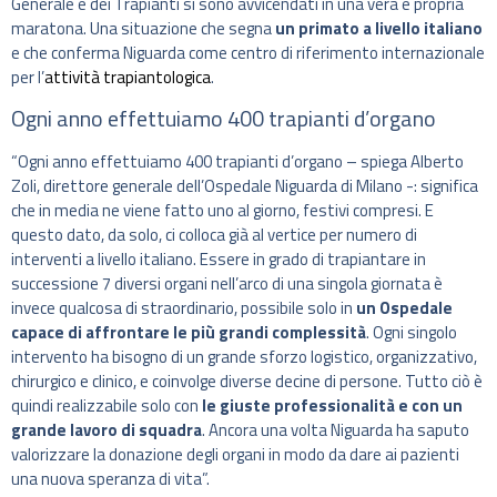
Generale e dei Trapianti si sono avvicendati in una vera e propria
maratona. Una situazione che segna
un primato a livello italiano
e che conferma Niguarda come centro di riferimento internazionale
per l’
attività trapiantologica
.
Ogni anno effettuiamo 400 trapianti d’organo
“Ogni anno effettuiamo 400 trapianti d’organo – spiega Alberto
Zoli, direttore generale dell’Ospedale Niguarda di Milano -: significa
che in media ne viene fatto uno al giorno, festivi compresi. E
questo dato, da solo, ci colloca già al vertice per numero di
interventi a livello italiano. Essere in grado di trapiantare in
successione 7 diversi organi nell’arco di una singola giornata è
invece qualcosa di straordinario, possibile solo in
un Ospedale
capace di affrontare le più grandi complessità
. Ogni singolo
intervento ha bisogno di un grande sforzo logistico, organizzativo,
chirurgico e clinico, e coinvolge diverse decine di persone. Tutto ciò è
quindi realizzabile solo con
le giuste professionalità e con un
grande lavoro di squadra
. Ancora una volta Niguarda ha saputo
valorizzare la donazione degli organi in modo da dare ai pazienti
una nuova speranza di vita”.