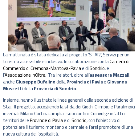
La mattinata è stata dedicata al progetto ‘STAI2’, Servizi per un
turismo accessibile e inclusivo. In collaborazione con la
Camera di
Commercio di Cremona-Mantova-Pavia
e di
Sondrio
, e
l’
Associazione InOltre
. Tra i relatori, oltre all’
assessore Mazzali
,
anche
Giuseppe Bufalino
della
Provincia di Pavia
e
Giovanna
Muscetti
della
Provincia di Sondrio
.
Insieme, hanno illustrato le linee generali della seconda edizione di
Stai. Il progetto, accogliendo la sfida dei Giochi Olimpici e Paralimpici
invernali Milano Cortina, amplia i suoi confini. Coinvolge infatti i
territori delle
Provincie di Pavia
e di
Sondrio
, con l’obiettivo di
potenziare il turismo montano e termale e farsi promotore di una
nuova cultura dell’ospitalità.