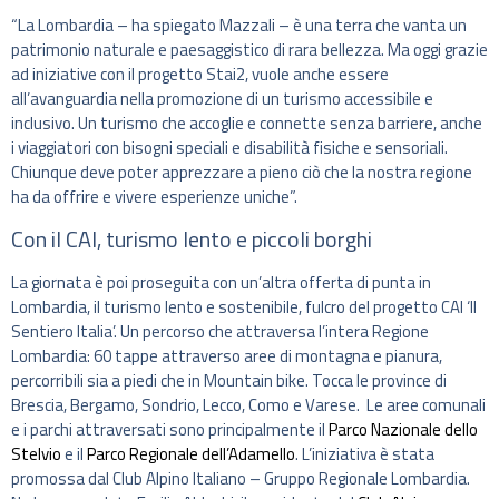
“La Lombardia – ha spiegato Mazzali – è una terra che vanta un
patrimonio naturale e paesaggistico di rara bellezza. Ma oggi grazie
ad iniziative con il progetto Stai2, vuole anche essere
all’avanguardia nella promozione di un turismo accessibile e
inclusivo. Un turismo che accoglie e connette senza barriere, anche
i viaggiatori con bisogni speciali e disabilità fisiche e sensoriali.
Chiunque deve poter apprezzare a pieno ciò che la nostra regione
ha da offrire e vivere esperienze uniche”.
Con il CAI, turismo lento e piccoli borghi
La giornata è poi proseguita con un’altra offerta di punta in
Lombardia, il turismo lento e sostenibile, fulcro del progetto CAI ‘Il
Sentiero Italia’. Un percorso che attraversa l’intera Regione
Lombardia: 60 tappe attraverso aree di montagna e pianura,
percorribili sia a piedi che in Mountain bike. Tocca le province di
Brescia, Bergamo, Sondrio, Lecco, Como e Varese. Le aree comunali
e i parchi attraversati sono principalmente il
Parco Nazionale dello
Stelvio
e il
Parco Regionale dell’Adamello
. L’iniziativa è stata
promossa dal Club Alpino Italiano – Gruppo Regionale Lombardia.