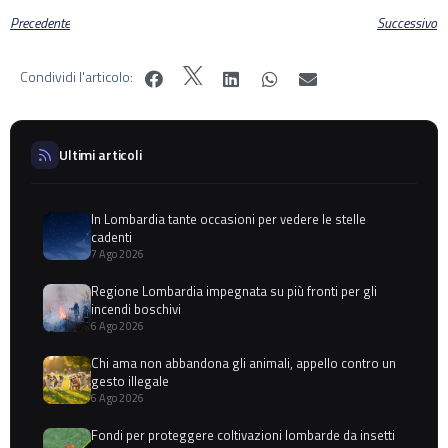
Precedente
Successivo
Condividi l'articolo:
Ultimi articoli
In Lombardia tante occasioni per vedere le stelle
cadenti
7 Ago 2026
Regione Lombardia impegnata su più fronti per gli
incendi boschivi
6 Ago 2026
Chi ama non abbandona gli animali, appello contro un
gesto illegale
6 Ago 2026
Fondi per proteggere coltivazioni lombarde da insetti