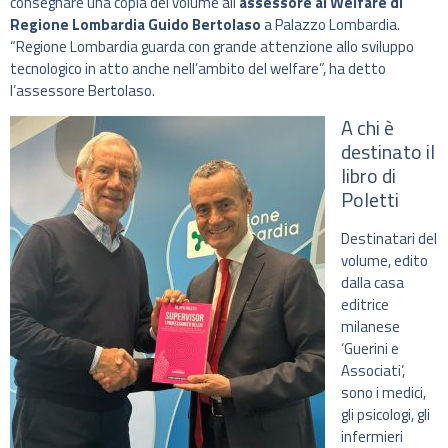
consegnare una copia del volume all’
assessore al Welfare di
Regione Lombardia Guido Bertolaso
a Palazzo Lombardia.
“Regione Lombardia guarda con grande attenzione allo sviluppo
tecnologico in atto anche nell’ambito del welfare”, ha detto
l’assessore Bertolaso.
A chi è
destinato il
libro di
Poletti
Destinatari del
volume, edito
dalla casa
editrice
milanese
‘Guerini e
Associati’,
sono i medici,
gli psicologi, gli
infermieri