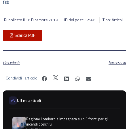
fsb
Pubblicato il
16 Dicembre 2019
ID del post: 12991
Tipo: Articoli
Scarica PDF
Precedente
Successivo
Condividi l'articolo:
Ultimi articoli
Regione Lombardia impegnata su più fronti per gli
incendi boschivi