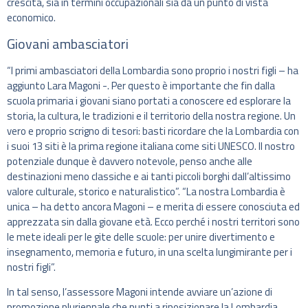
crescita, sia in termini occupazionali sia da un punto di vista
economico.
Giovani ambasciatori
“I primi ambasciatori della Lombardia sono proprio i nostri figli – ha
aggiunto Lara Magoni -. Per questo è importante che fin dalla
scuola primaria i giovani siano portati a conoscere ed esplorare la
storia, la cultura, le tradizioni e il territorio della nostra regione. Un
vero e proprio scrigno di tesori: basti ricordare che la Lombardia con
i suoi 13 siti è la prima regione italiana come siti UNESCO. Il nostro
potenziale dunque è davvero notevole, penso anche alle
destinazioni meno classiche e ai tanti piccoli borghi dall’altissimo
valore culturale, storico e naturalistico”. “La nostra Lombardia è
unica – ha detto ancora Magoni – e merita di essere conosciuta ed
apprezzata sin dalla giovane età. Ecco perché i nostri territori sono
le mete ideali per le gite delle scuole: per unire divertimento e
insegnamento, memoria e futuro, in una scelta lungimirante per i
nostri figli”.
In tal senso, l’assessore Magoni intende avviare un’azione di
promozione pluriennale che punti a riposizionare la Lombardia